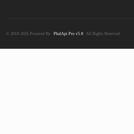
© 2018-2026 Powered By
PhalApi Pro v5.8
All Rights Reserved.