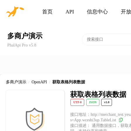
首页
API
信息中心
开
多商户演示
PhalApi Pro v5.8
多商户演示
/
OpenAPI
/
获取表格列表数据
获取表格列表数据
UTF-8
JSON
v1.0
接口地址：http://merchant_test.yesap
s=App.wceshi3up.TableList
接口描述： 通用数据接口，获取