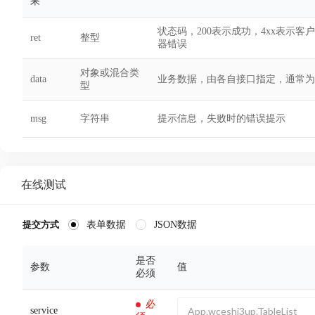
果
状态码，200表示成功，4xx表示客
ret
整型
器错误
对象或混合类
data
业务数据，由各自接口指定，通常为
型
msg
字符串
提示信息，失败时的错误提示
在线测试
表单数据
JSON数据
提交方式
是否
参数
值
必须
必
service