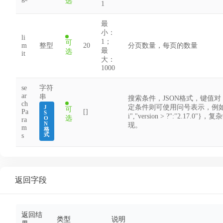
选
1
最
小：
li
1；
可
m
整型
20
分页数量，每页的数量
最
选
it
大：
1000
se
字符
ar
串
搜索条件，JSON格式，键值
ch
定条件则可使用问号表示，例如：{"us
J
可
Pa
[]
S
i","version > ?":"2.17
选
O
ra
N
现。
m
格
式
s
返回字段
返回结
类型
说明