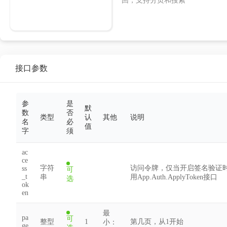
回，支持分页和搜索
接口参数
参
是
默
数
否
类型
认
其他
说明
名
必
值
字
须
ac
ce
字符
访问令牌，仅当开启签名验证
ss
可
_t
串
用App.Auth.ApplyToken接口
选
ok
en
最
pa
可
整型
1
第几页，从1开始
小：
ge